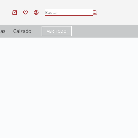
cas
Calzado
VER TODO