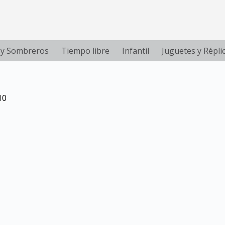
 y Sombreros
Tiempo libre
Infantil
Juguetes y Répli
10