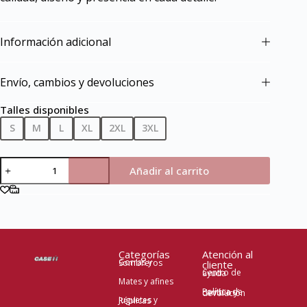
Información adicional
Envío, cambios y devoluciones
Talles disponibles
S
M
L
XL
2XL
3XL
Añadir al carrito
Categorías
Atención al
Gorras y Sombreros
cliente
Centro de ayuda
Mates y afines
Política de cambio y devolución
Juguetes y Réplicas