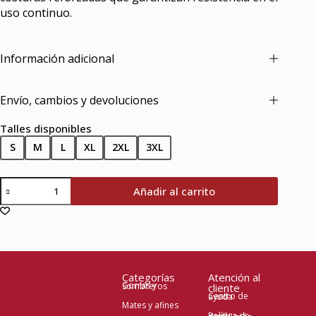
uso continuo.
Información adicional
Envío, cambios y devoluciones
Talles disponibles
S
M
L
XL
2XL
3XL
Añadir al carrito
Categorías
Atención al
Gorras y Sombreros
cliente
Centro de ayuda
Mates y afines