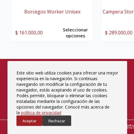
Borcegos Worker Unisex
Campera Stor
Seleccionar
$
161.000,00
$
289.000,00
opciones
Este sitio web utiliza cookies para ofrecer una mejor
experiencia en la navegación. Si continuas
navegando sin modificar la configuración de tu
navegador, estás aceptando el uso de cookies.
Podés permitir, bloquear o eliminar las cookies
instaladas mediante la configuración de las
opciones del navegador. Conocé más acerca de
la
política de privacidad
Aceptar
Rechazar
© 2026 – CASE IH. Todos los derechos reservados. Este sitio web es administrado por Rambla® b
son meramente ilustrativas por lo que, en consecuencia, no constituyen ni integran la oferta de