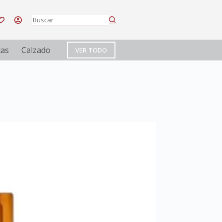
cas
Calzado
VER TODO