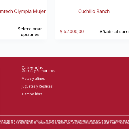
mtech Olympia Mujer
Cuchillo Ranch
Seleccionar
$
62.000,00
Añadir al carr
opciones
Categorías
Gorras y Sombreros
Mates y afines
Juguetes y Réplicas
Tiempo libre
ajo expresa autorización de CASE IH. Todos los productos fueron desarrollados por Rambla® y aprobados p
 contrato y no pueden ser calificadas como publicitarias. Los productos exhibidos pueden diferir del pro