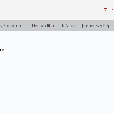
 y Sombreros
Tiempo libre
Infantil
Juguetes y Répli
ice