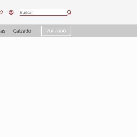
cas
Calzado
VER TODO