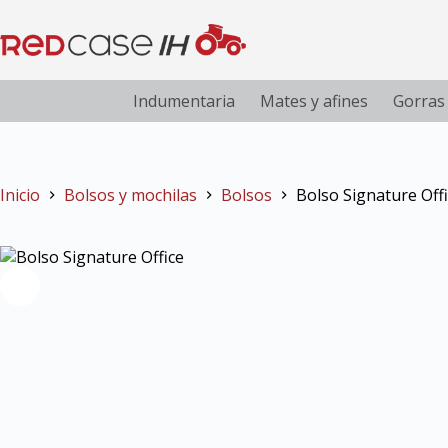
Indumentaria
Mates y afines
Gorras
Inicio
Bolsos y mochilas
Bolsos
Bolso Signature Off