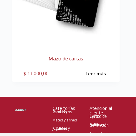
Mazo de cartas
$
11.000,00
Leer más
Categorías
Atención al
Gorras y Sombreros
cliente
Centro de ayuda
Mates y afines
Política de cambio y devolución
Juguetes y Réplicas
Términos y condiciones