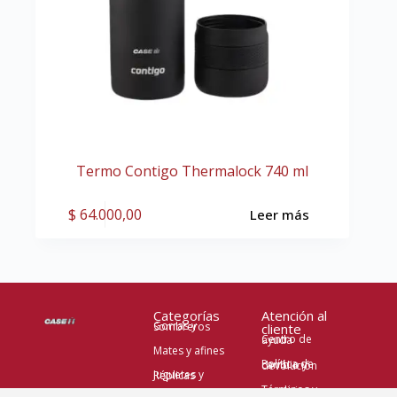
Termo Contigo Thermalock 740 ml
$
64.000,00
Leer más
Categorías
Atención al
Gorras y Sombreros
cliente
Centro de ayuda
Mates y afines
Política de cambio y devolución
Juguetes y Réplicas
Términos y condiciones